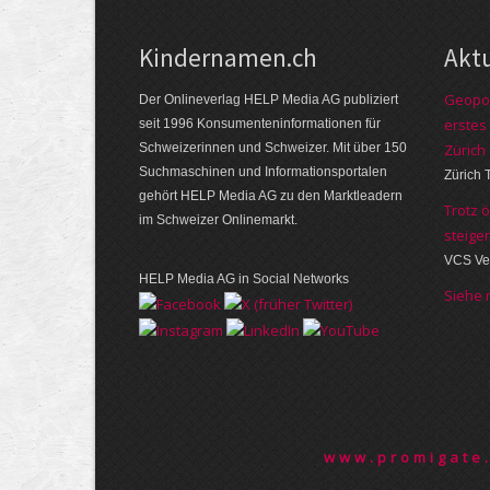
Kindernamen.ch
Akt
Geopol
Der Onlineverlag HELP Media AG publiziert
erstes
seit 1996 Konsumenten­informationen für
Schweizerinnen und Schweizer. Mit über 150
Zürich
Suchmaschinen und Informations­portalen
Zürich 
gehört HELP Media AG zu den Marktleadern
Trotz 
im Schweizer Onlinemarkt.
steige
VCS Ve
HELP Media AG in Social Networks
Siehe
www.promigate