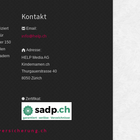
Kontakt
ziert
Email:
ür
info@help.ch
er 150
len
Adresse:
eadern
HELP Media AG
Kindernamen.ch
Thurgauerstrasse 40
8050 Zürich
Zertifikat:
ersicherung.ch