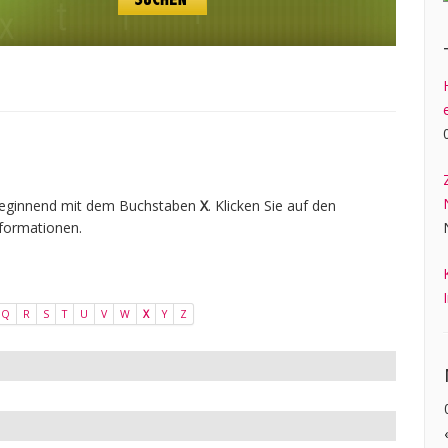
 beginnend mit dem Buchstaben
X
. Klicken Sie auf den
formationen.
Q
R
S
T
U
V
W
X
Y
Z