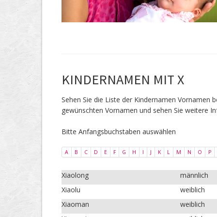
KINDERNAMEN MIT X
Sehen Sie die Liste der Kindernamen Vornamen
gewünschten Vornamen und sehen Sie weitere In
Bitte Anfangsbuchstaben auswählen
A
B
C
D
E
F
G
H
I
J
K
L
M
N
O
P
Xiaolong
männlich
Xiaolu
weiblich
Xiaoman
weiblich