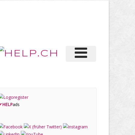
✔
HELP
ads