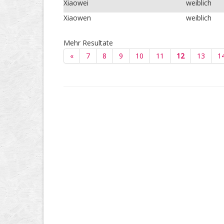
Xiaowei
weiblich
Xiaowen
weiblich
Mehr Resultate
«
7
8
9
10
11
12
13
1