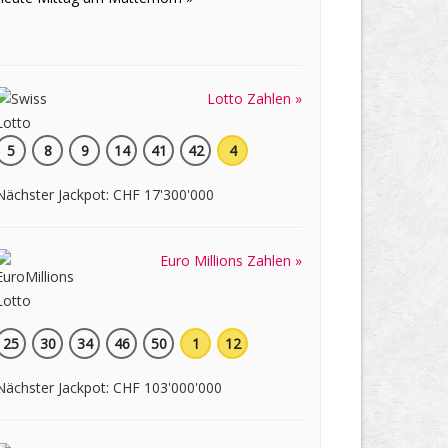
Lotto Zahlen »
5
8
9
14
41
42
4
Nächster Jackpot: CHF 17'300'000
Euro Millions Zahlen »
25
30
34
46
50
1
12
Nächster Jackpot: CHF 103'000'000