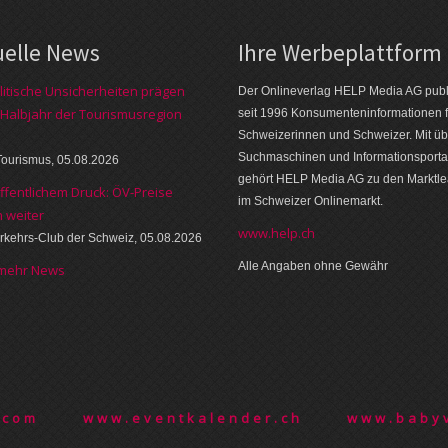
uelle News
Ihre Werbeplattform
itische Unsicherheiten prägen
Der Onlineverlag HELP Media AG publi
 Halbjahr der Tourismusregion
seit 1996 Konsumenteninformationen f
Schweizerinnen und Schweizer. Mit üb
Suchmaschinen und Informationsporta
Tourismus, 05.08.2026
gehört HELP Media AG zu den Marktl
öffentlichem Druck: ÖV-Preise
im Schweizer Onlinemarkt.
n weiter
www.help.ch
rkehrs-Club der Schweiz, 05.08.2026
Alle Angaben ohne Gewähr
 mehr News
.com
www.eventkalender.ch
www.babyv