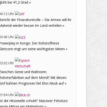
glüht bei 41,2 Grad »
06:12 Uhr
Bericht der Finanzkontrolle – Die Armee will ihr
Material wieder besser im Land verteilen »
05:40 Uhr
Powerplay in Kongo: Der Rohstoffriese
Glencore ringt um seine wichtigsten Minen »
22:02 Uhr
Zwischen Genie und Wahnsinn:
Roboterfabriken auf dem Mond? Mit diesen
fünf kühnen Prognosen fiel Elon Musk auf »
21:04 Uhr
Ist die Hitzewelle schuld?: Massiver Felssturz
heute Mittag am Matterhorn »