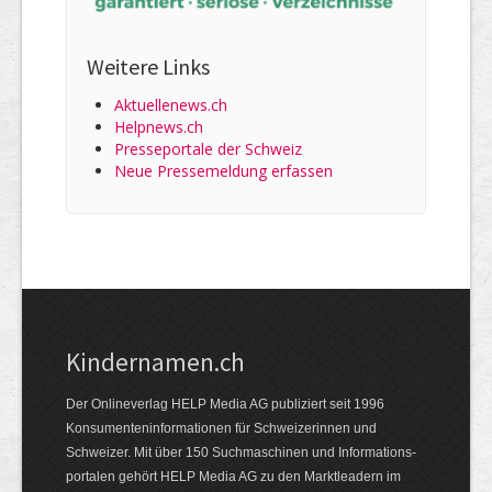
Weitere Links
Aktuellenews.ch
Helpnews.ch
Presseportale der Schweiz
Neue Pressemeldung erfassen
Kindernamen.ch
Der Onlineverlag HELP Media AG publiziert seit 1996
Konsumenten­informationen für Schweizerinnen und
Schweizer. Mit über 150 Suchmaschinen und Informations­
portalen gehört HELP Media AG zu den Marktleadern im