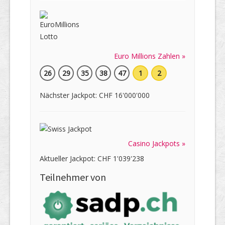
Euro Millions Zahlen »
26
29
35
38
47
1
2
Nächster Jackpot: CHF 16'000'000
Casino Jackpots »
Aktueller Jackpot: CHF 1'039'238
Teilnehmer von