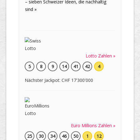
– sieben Schweizer Ideen, die nachhaltig
sind »
Lotto Zahlen »
5
8
9
14
41
42
4
Nächster Jackpot: CHF 17'300'000
Euro Millions Zahlen »
25
30
34
46
50
1
12