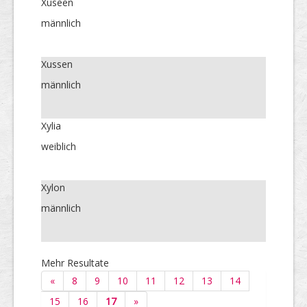
Xuseen
männlich
Xussen
männlich
Xylia
weiblich
Xylon
männlich
Mehr Resultate
«
8
9
10
11
12
13
14
15
16
17
»