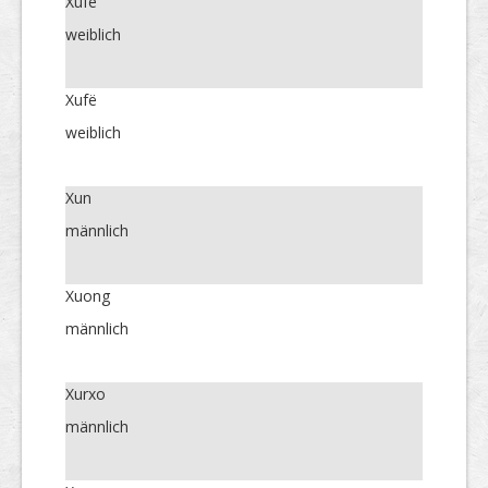
Xufe
weiblich
Xufë
weiblich
Xun
männlich
Xuong
männlich
Xurxo
männlich