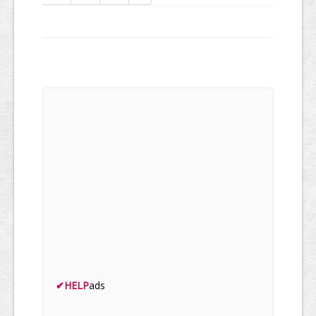
✔
HELP
ads