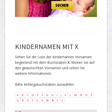
KINDERNAMEN MIT X
Sehen Sie die Liste der Kindernamen Vornamen
beginnend mit dem Buchstaben
X
. Klicken Sie auf
den gewünschten Vornamen und sehen Sie
weitere Informationen.
Bitte Anfangsbuchstaben auswählen
A
B
C
D
E
F
G
H
I
J
K
L
M
N
O
P
Q
R
S
T
U
V
W
X
Y
Z