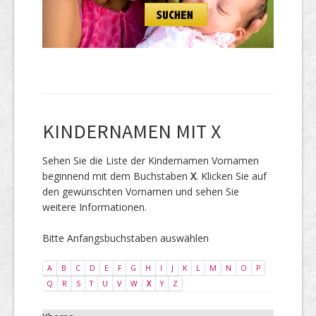
KINDERNAMEN MIT X
Sehen Sie die Liste der Kindernamen Vornamen
beginnend mit dem Buchstaben
X
. Klicken Sie auf
den gewünschten Vornamen und sehen Sie
weitere Informationen.
Bitte Anfangsbuchstaben auswählen
A
B
C
D
E
F
G
H
I
J
K
L
M
N
O
P
Q
R
S
T
U
V
W
X
Y
Z