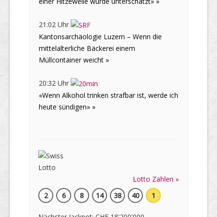
einer Hitzewelle wurde unterschätzt» »
21:02 Uhr
Kantonsarchäologie Luzern – Wenn die
mittelalterliche Bäckerei einem
Müllcontainer weicht »
20:32 Uhr
«Wenn Alkohol trinken strafbar ist, werde ich
heute sündigen» »
Lotto Zahlen »
2
6
8
14
38
40
1
Nächster Jackpot: CHF 18'200'000