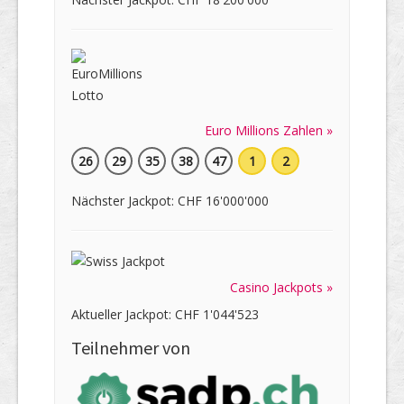
Euro Millions Zahlen »
26
29
35
38
47
1
2
Nächster Jackpot: CHF 16'000'000
Casino Jackpots »
Aktueller Jackpot: CHF 1'044'523
Teilnehmer von