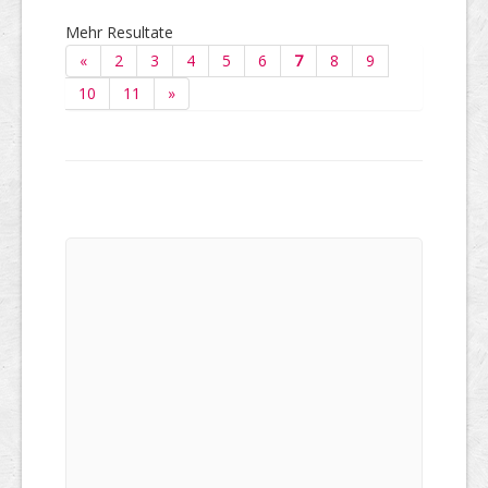
Mehr Resultate
«
2
3
4
5
6
7
8
9
10
11
»