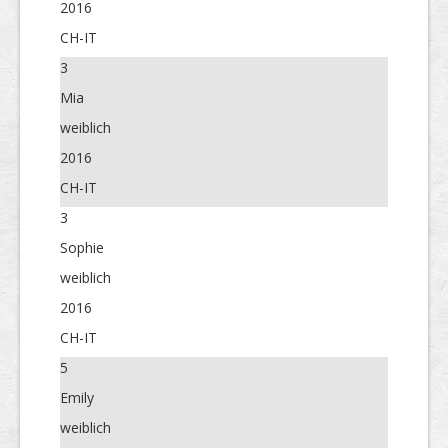
2016
CH-IT
3
Mia
weiblich
2016
CH-IT
3
Sophie
weiblich
2016
CH-IT
5
Emily
weiblich