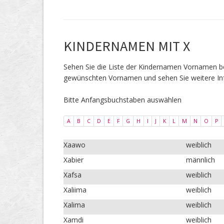
KINDERNAMEN MIT X
Sehen Sie die Liste der Kindernamen Vornamen
gewünschten Vornamen und sehen Sie weitere In
Bitte Anfangsbuchstaben auswählen
A
B
C
D
E
F
G
H
I
J
K
L
M
N
O
P
Xaawo
weiblich
Xabier
männlich
Xafsa
weiblich
Xaliima
weiblich
Xalima
weiblich
Xamdi
weiblich