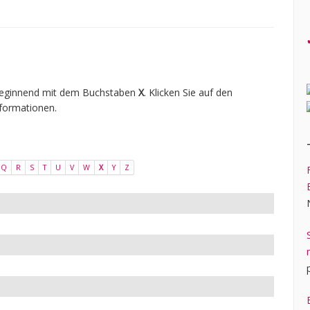
 beginnend mit dem Buchstaben
X
. Klicken Sie auf den
formationen.
Q
R
S
T
U
V
W
X
Y
Z