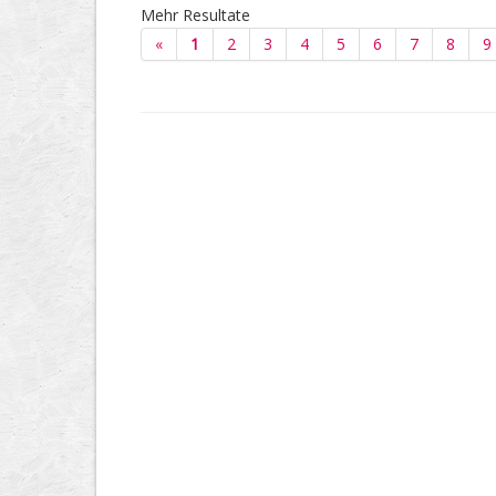
Mehr Resultate
«
1
2
3
4
5
6
7
8
9