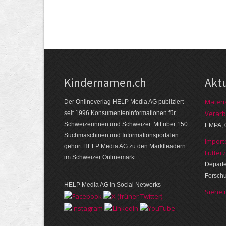
Kindernamen.ch
Akt
Materi
Der Onlineverlag HELP Media AG publiziert
Verarb
seit 1996 Konsumenten­informationen für
Schweizerinnen und Schweizer. Mit über 150
EMPA, 
Suchmaschinen und Informations­portalen
Import
gehört HELP Media AG zu den Marktleadern
Futter
im Schweizer Onlinemarkt.
Departe
Forsch
HELP Media AG in Social Networks
Siehe