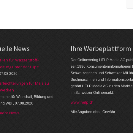
uelle News
Ihre Werbeplattform
alien für Wasserstoff-
Der Onlineverlag HELP Media AG publi
eitung unter der Lupe
seit 1996 Konsumenteninformationen f
Schweizerinnen und Schweizer. Mit üb
07.08.2026
Suchmaschinen und Informationsporta
erleichterungen für Mais zu
gehört HELP Media AG zu den Marktl
zwecken
im Schweizer Onlinemarkt.
ments für Wirtschaft, Bildung und
www.help.ch
ung WBF, 07.08.2026
Alle Angaben ohne Gewähr
 mehr News