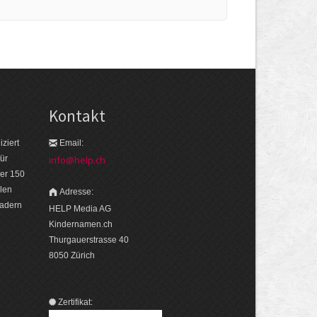
Kontakt
ziert
Email:
ür
info@help.ch
er 150
len
Adresse:
eadern
HELP Media AG
Kindernamen.ch
Thurgauerstrasse 40
8050 Zürich
Zertifikat: