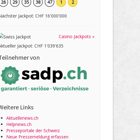
26
29
35
38
47
1
2
Nächster Jackpot: CHF 16'000'000
Casino Jackpots »
Aktueller Jackpot: CHF 1'039'635
Teilnehmer von
Weitere Links
Aktuellenews.ch
Helpnews.ch
Presseportale der Schweiz
Neue Pressemeldung erfassen