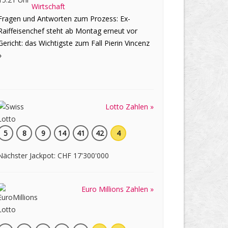
Fragen und Antworten zum Prozess: Ex-
Raiffeisenchef steht ab Montag erneut vor
Gericht: das Wichtigste zum Fall Pierin Vincenz
»
Lotto Zahlen »
5
8
9
14
41
42
4
Nächster Jackpot: CHF 17'300'000
Euro Millions Zahlen »