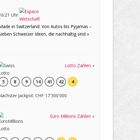
16:21 Uhr
Made in Switzerland: Von Autos bis Pyjamas –
sieben Schweizer Ideen, die nachhaltig sind »
Lotto Zahlen »
5
8
9
14
41
42
4
Nächster Jackpot: CHF 17'300'000
Euro Millions Zahlen »