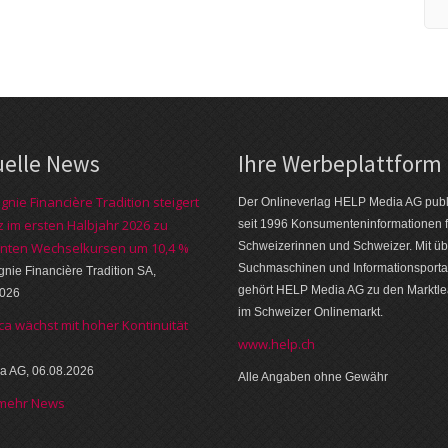
uelle News
Ihre Werbeplattform
nie Financière Tradition steigert
Der Onlineverlag HELP Media AG publi
 im ersten Halbjahr 2026 zu
seit 1996 Konsumenteninformationen f
nten Wechselkursen um 10,4 %
Schweizerinnen und Schweizer. Mit üb
Suchmaschinen und Informationsporta
ie Financière Tradition SA,
gehört HELP Media AG zu den Marktl
2026
im Schweizer Onlinemarkt.
ca wächst mit hoher Kontinuität
www.help.ch
a AG, 06.08.2026
Alle Angaben ohne Gewähr
 mehr News