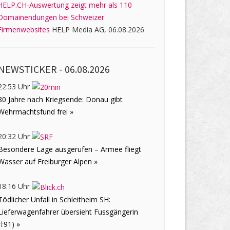
HELP.CH-Auswertung zeigt mehr als 110
Domainendungen bei Schweizer
Firmenwebsites
HELP Media AG, 06.08.2026
NEWSTICKER -
06.08.2026
22:53 Uhr
80 Jahre nach Kriegsende: Donau gibt
Wehrmachtsfund frei »
20:32 Uhr
Besondere Lage ausgerufen – Armee fliegt
Wasser auf Freiburger Alpen »
18:16 Uhr
Tödlicher Unfall in Schleitheim SH:
Lieferwagenfahrer übersieht Fussgängerin
(†91) »