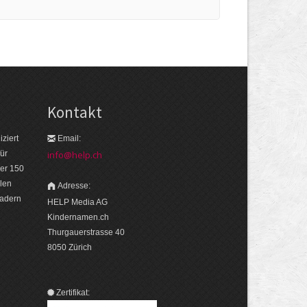
Kontakt
ziert
Email:
ür
info@help.ch
er 150
len
Adresse:
eadern
HELP Media AG
Kindernamen.ch
Thurgauerstrasse 40
8050 Zürich
Zertifikat: