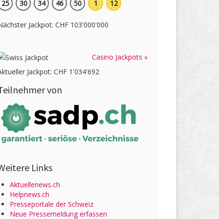
25
30
34
46
50
1
12
Nächster Jackpot: CHF 103'000'000
Casino Jackpots »
Aktueller Jackpot: CHF 1'034'692
Teilnehmer von
Weitere Links
Aktuellenews.ch
Helpnews.ch
Presseportale der Schweiz
Neue Pressemeldung erfassen