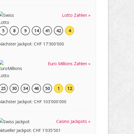
Lotto Zahlen »
5
8
9
14
41
42
4
Nächster Jackpot: CHF 17'300'000
Euro Millions Zahlen »
25
30
34
46
50
1
12
Nächster Jackpot: CHF 103'000'000
Casino Jackpots »
Aktueller Jackpot: CHF 1'035'501