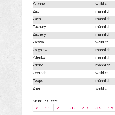
Yvonne
weiblich
Zac
männlich
Zach
männlich
Zachary
männlich
Zachery
männlich
Zahwa
weiblich
Zbigniew
männlich
Zdenko
männlich
Zdeno
männlich
Zeeteah
weiblich
Zeppo
männlich
Zhai
weiblich
Mehr Resultate
«
210
211
212
213
214
215