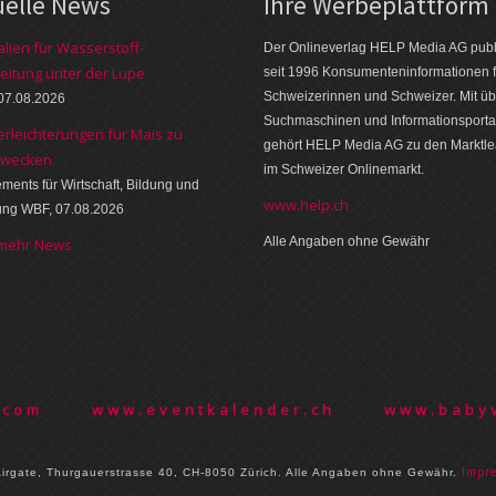
uelle News
Ihre Werbeplattform
alien für Wasserstoff-
Der Onlineverlag HELP Media AG publi
eitung unter der Lupe
seit 1996 Konsumenteninformationen f
Schweizerinnen und Schweizer. Mit üb
07.08.2026
Suchmaschinen und Informationsporta
erleichterungen für Mais zu
gehört HELP Media AG zu den Marktl
zwecken
im Schweizer Onlinemarkt.
ments für Wirtschaft, Bildung und
www.help.ch
ung WBF, 07.08.2026
Alle Angaben ohne Gewähr
 mehr News
.com
www.eventkalender.ch
www.babyv
Im­pr
rgate, Thurgauer­strasse 40, CH-8050 Zürich. Alle Angaben ohne Gewähr.