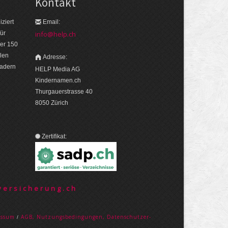
Kontakt
ziert
Email:
ür
info@help.ch
er 150
len
Adresse:
eadern
HELP Media AG
Kindernamen.ch
Thurgauerstrasse 40
8050 Zürich
Zertifikat:
ersicherung.ch
es­sum
AGB, Nut­zungs­bedin­gungen, Daten­schutz­er­
/