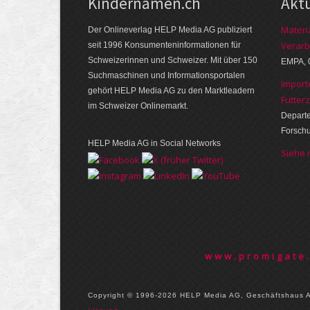
Kindernamen.ch
Akt
Materi
Der Onlineverlag HELP Media AG publiziert
Verarb
seit 1996 Konsumenten­informationen für
Schweizerinnen und Schweizer. Mit über 150
EMPA, 
Suchmaschinen und Informations­portalen
Import
gehört HELP Media AG zu den Marktleadern
Futter
im Schweizer Onlinemarkt.
Departe
Forsch
HELP Media AG in Social Networks
Siehe
www.promigate
Copyright © 1996-2026 HELP Media AG, Geschäftshaus Ai