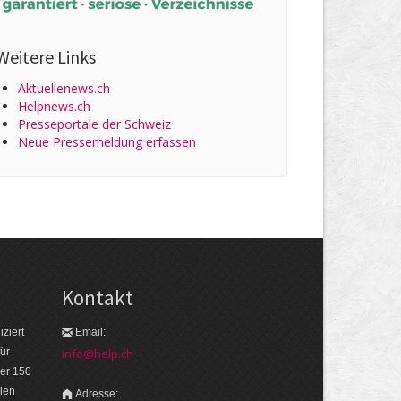
Weitere Links
Aktuellenews.ch
Helpnews.ch
Presseportale der Schweiz
Neue Pressemeldung erfassen
Kontakt
ziert
Email:
ür
info@help.ch
er 150
len
Adresse: