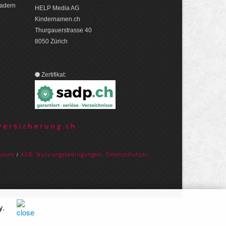
eadern
HELP Media AG
Kindernamen.ch
Thurgauerstrasse 40
8050 Zürich
Zertifikat:
ersicherung.ch
es­sum
AGB, Nut­zungs­bedin­gungen, Daten­schutz­er­
/
y
.