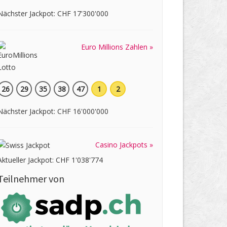
Nächster Jackpot: CHF 17'300'000
Euro Millions Zahlen »
26
29
35
38
47
1
2
Nächster Jackpot: CHF 16'000'000
Casino Jackpots »
Aktueller Jackpot: CHF 1'038'774
Teilnehmer von