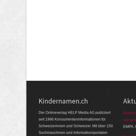
Kindernamen.ch
Akt
Materi
Der Onlineverlag HELP Media AG publiziert
Verarb
seit 1996 Konsumenten­informationen für
Schweizerinnen und Schweizer. Mit über 150
EMPA, 
Suchmaschinen und Informations­portalen