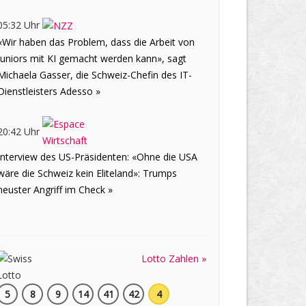
05:32 Uhr
«Wir haben das Problem, dass die Arbeit von
Juniors mit KI gemacht werden kann», sagt
Michaela Gasser, die Schweiz-Chefin des IT-
Dienstleisters Adesso »
20:42 Uhr
Interview des US-Präsidenten: «Ohne die USA
wäre die Schweiz kein Eliteland»: Trumps
neuster Angriff im Check »
Lotto Zahlen »
5
8
9
14
41
42
4