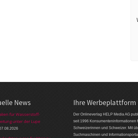
uelle News
Ihre Werbeplattform
alien für Wasserstoff-
Der Onlineverlag HELP Media AG publi
eitung unter der Lupe
seit 1996 Konsumenteninformationen f
Schweizerinnen und Schweizer. Mit üb
07.08.2026
Suchmaschinen und Informationsporta