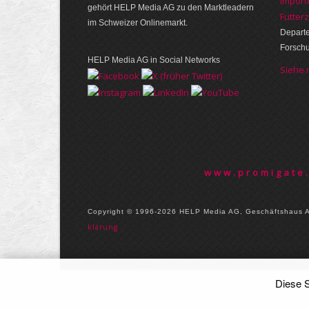
Import
gehört HELP Media AG zu den Marktleadern
Futter
im Schweizer Onlinemarkt.
Departe
Forsch
HELP Media AG in Social Networks
Siehe
www.promigate
Copyright © 1996-2026 HELP Media AG, Geschäftshaus Ai
klärung
Diese S