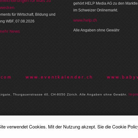
erleichterungen für Mais zu
gehört HELP Media AG zu den Marktl
zwecken
im Schweizer Onlinemarkt.
ments für Wirtschaft, Bildung und
www.help.ch
ung WBF, 07.08.2026
Alle Angaben ohne Gewähr
 mehr News
.com
www.eventkalender.ch
www.babyv
Im­pr
rgate, Thurgauer­strasse 40, CH-8050 Zürich. Alle Angaben ohne Gewähr.
ite verwendet Cookies. Mit der Nutzung akzept. Sie die
Cookie Polic