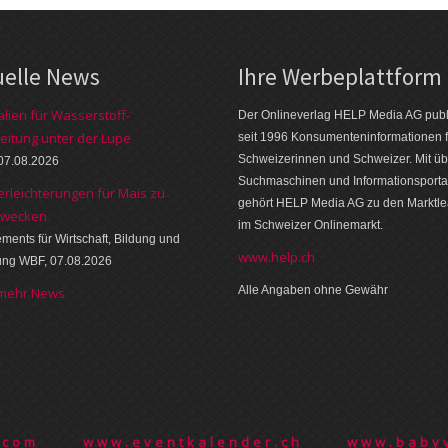
uelle News
Ihre Werbeplattform
alien für Wasserstoff-
Der Onlineverlag HELP Media AG publi
eitung unter der Lupe
seit 1996 Konsumenteninformationen f
Schweizerinnen und Schweizer. Mit üb
07.08.2026
Suchmaschinen und Informationsporta
erleichterungen für Mais zu
gehört HELP Media AG zu den Marktl
zwecken
im Schweizer Onlinemarkt.
ments für Wirtschaft, Bildung und
www.help.ch
ung WBF, 07.08.2026
Alle Angaben ohne Gewähr
 mehr News
.com
www.eventkalender.ch
www.babyv