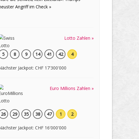
neuster Angriff im Check »
Lotto Zahlen »
5
8
9
14
41
42
4
Nächster Jackpot: CHF 17'300'000
Euro Millions Zahlen »
26
29
35
38
47
1
2
Nächster Jackpot: CHF 16'000'000