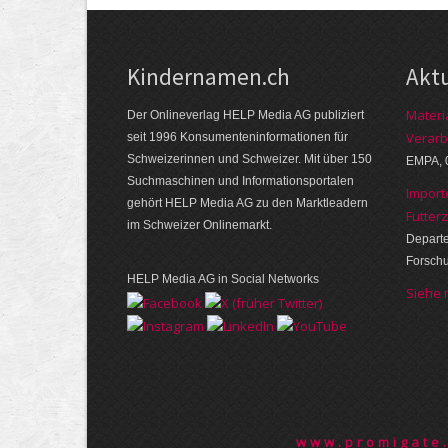
Kindernamen.ch
Akt
Materi
Der Onlineverlag HELP Media AG publiziert
Verarb
seit 1996 Konsumenten­informationen für
Schweizerinnen und Schweizer. Mit über 150
EMPA, 
Suchmaschinen und Informations­portalen
Import
gehört HELP Media AG zu den Marktleadern
Futter
im Schweizer Onlinemarkt.
Departe
Forsch
HELP Media AG in Social Networks
Siehe
www.promigate