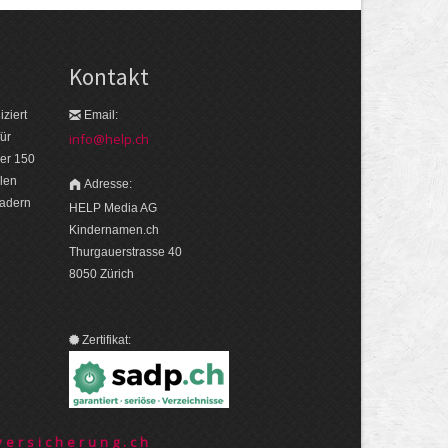
Kontakt
ziert
Email:
ür
info@help.ch
er 150
len
Adresse:
eadern
HELP Media AG
Kindernamen.ch
Thurgauerstrasse 40
8050 Zürich
Zertifikat:
ersicherung.ch