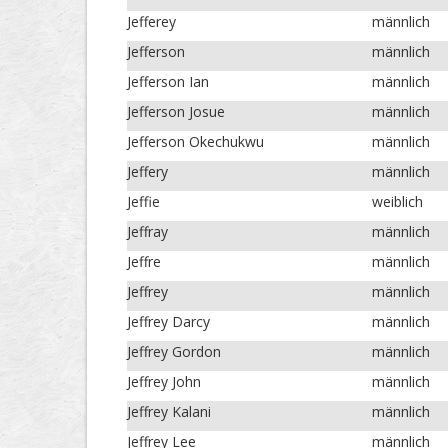
Jefferey
männlich
Jefferson
männlich
Jefferson Ian
männlich
Jefferson Josue
männlich
Jefferson Okechukwu
männlich
Jeffery
männlich
Jeffie
weiblich
Jeffray
männlich
Jeffre
männlich
Jeffrey
männlich
Jeffrey Darcy
männlich
Jeffrey Gordon
männlich
Jeffrey John
männlich
Jeffrey Kalani
männlich
Jeffrey Lee
männlich