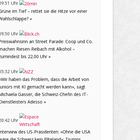
09:51 Uhr
Grüne im Tief – rettet sie die Hitze vor einer
Wahlschlappe? »
09:50 Uhr
Preiswahnsinn an Street Parade: Coop und Co.
machen Riesen-Reibach mit Alkohol –
zumindest bis 22.00 Uhr »
05:32 Uhr
«Wir haben das Problem, dass die Arbeit von
Juniors mit KI gemacht werden kann», sagt
Michaela Gasser, die Schweiz-Chefin des IT-
Dienstleisters Adesso »
20:42 Uhr
Interview des US-Präsidenten: «Ohne die USA
wäre die Schweiz kein Eliteland»: Trumps