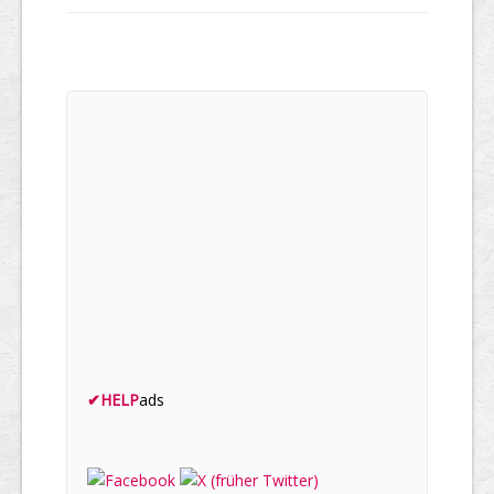
✔
HELP
ads