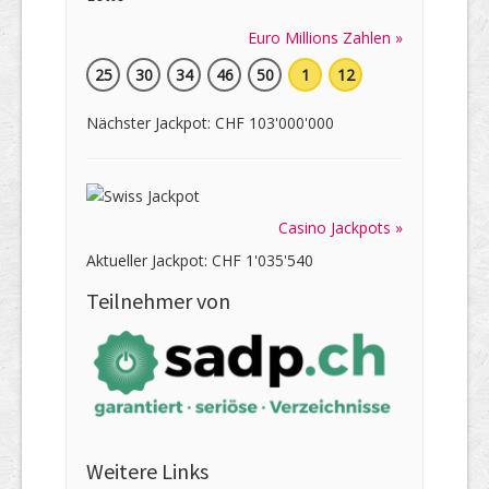
Euro Millions Zahlen »
25
30
34
46
50
1
12
Nächster Jackpot: CHF 103'000'000
Casino Jackpots »
Aktueller Jackpot: CHF 1'035'540
Teilnehmer von
Weitere Links