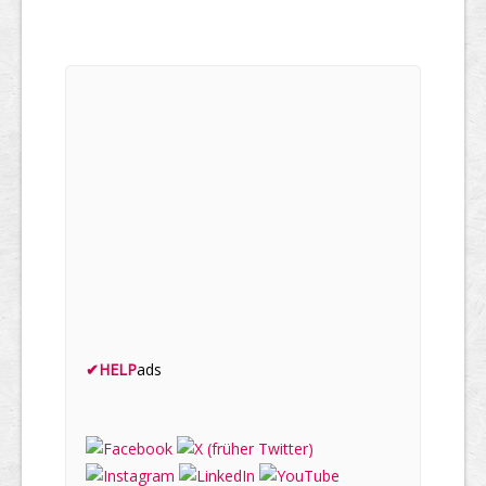
✔
HELP
ads