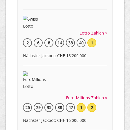
Lotto Zahlen »
2
6
8
14
38
40
1
Nächster Jackpot: CHF 18'200'000
Euro Millions Zahlen »
26
29
35
38
47
1
2
Nächster Jackpot: CHF 16'000'000