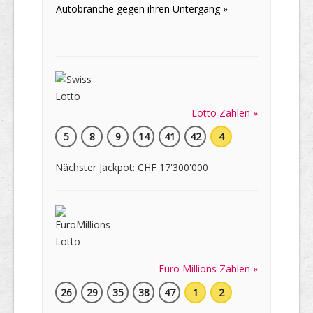
Autobranche gegen ihren Untergang »
Lotto Zahlen »
5
8
9
14
41
42
4
Nächster Jackpot: CHF 17'300'000
Euro Millions Zahlen »
26
29
35
38
47
1
2