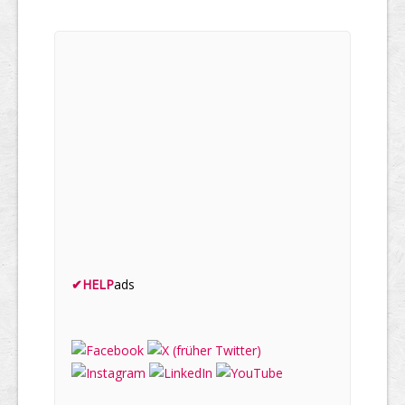
✔
HELP
ads