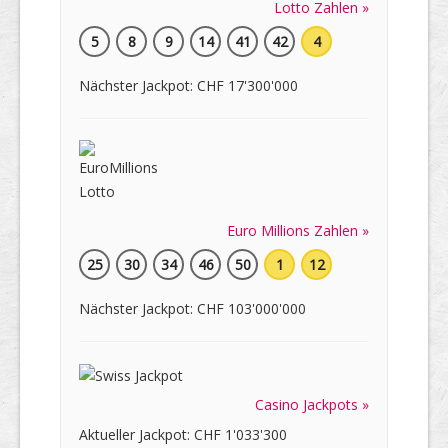
Lotto Zahlen »
5
8
9
14
41
42
4
Nächster Jackpot: CHF 17'300'000
Euro Millions Zahlen »
25
30
34
46
50
1
12
Nächster Jackpot: CHF 103'000'000
Casino Jackpots »
Aktueller Jackpot: CHF 1'033'300