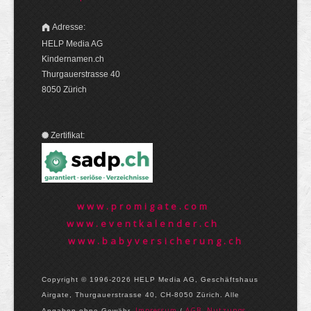
Adresse:
HELP Media AG
Kindernamen.ch
Thurgauerstrasse 40
8050 Zürich
Zertifikat:
www.promigate.com
www.eventkalender.ch
www.babyversicherung.ch
Copyright © 1996-2026 HELP Media AG, Geschäftshaus
Airgate, Thurgauer­strasse 40, CH-8050 Zürich. Alle
Im­pres­sum
AGB, Nut­zungs­
Angaben ohne Gewähr.
/