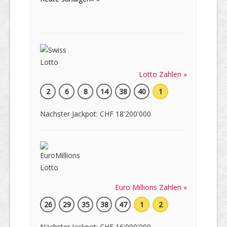
Lotto Zahlen »
2
6
8
14
38
40
1
Nächster Jackpot: CHF 18'200'000
Euro Millions Zahlen »
26
29
35
38
47
1
2
Nächster Jackpot: CHF 16'000'000