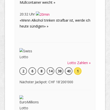
Müllcontainer weicht »
20:32 Uhr
«Wenn Alkohol trinken strafbar ist, werde ich
heute sündigen» »
Lotto Zahlen »
2
6
8
14
38
40
1
Nächster Jackpot: CHF 18'200'000