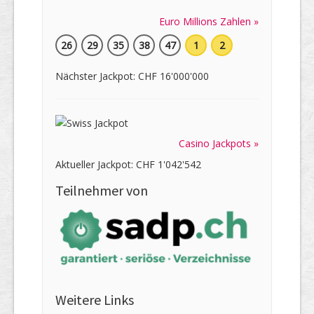
Euro Millions Zahlen »
26
29
35
38
47
1
2
Nächster Jackpot: CHF 16'000'000
Casino Jackpots »
Aktueller Jackpot: CHF 1'042'542
Teilnehmer von
Weitere Links