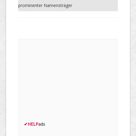
prominenter Namensträger
✔
HELP
ads